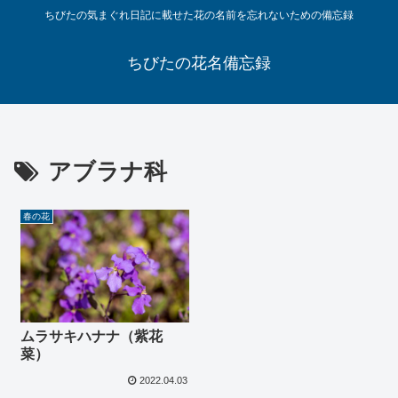
ちびたの気まぐれ日記に載せた花の名前を忘れないための備忘録
ちびたの花名備忘録
アブラナ科
春の花
ムラサキハナナ（紫花
菜）
2022.04.03