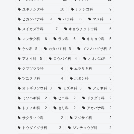
ユキノシタ科
10
ナデシコ科
9
ヒガンバナ科
9
バラ科
8
マメ科
7
スイカズラ科
7
キョウチクトウ科
6
マンサク科
6
ラン科
6
キキョウ科
5
ケシ科
5
カタバミ科
5
ゴマノハグサ科
5
アオイ科
5
ロウバイ科
4
オオバコ科
4
クマツヅラ科
4
ムラサキ科
4
ツユクサ科
4
ボタン科
3
オトギリソウ科
3
ミズキ科
3
アカネ科
3
ミソハギ科
2
ヒユ科
2
ドクダミ科
2
トチノキ科
2
セリ科
2
アカバナ科
2
サクラソウ科
2
アジサイ科
2
トウダイグサ科
2
ジンチョウゲ科
2