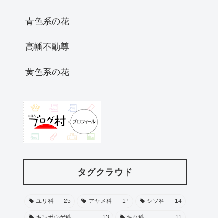
青色系の花
高幡不動尊
黄色系の花
タグクラウド
ユリ科
25
アヤメ科
17
シソ科
14
キンポウゲ科
13
キク科
11