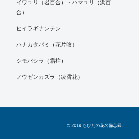
イワユリ（岩百合）・ハマユリ（浜百
合）
ヒイラギナンテン
ハナカタバミ（花片喰）
シモバシラ（霜柱）
ノウゼンカズラ（凌霄花）
© 2019 ちびたの花名備忘録.