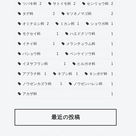
ツバキ科
2
サトイモ科
2
センリョウ科
2
タデ科
2
キツネノマゴ科
2
オミナエシ科
2
ミカン科
1
ショウガ科
1
モクセイ科
1
ハエドクソウ科
1
イチイ科
1
メランチュウム科
1
バショウ科
1
ベンケイソウ科
1
イヌサフラン科
1
ヒルガオ科
1
アブラナ科
1
キブシ科
1
キンポゲ科
1
ノウゼンカズラ科
1
ノウゼンハレン科
1
アカザ科
1
最近の投稿