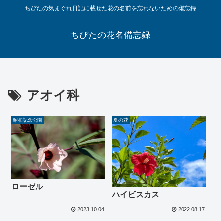
ちびたの気まぐれ日記に載せた花の名前を忘れないための備忘録
ちびたの花名備忘録
アオイ科
昭和記念公園
夏の花
ローゼル
ハイビスカス
2023.10.04
2022.08.17