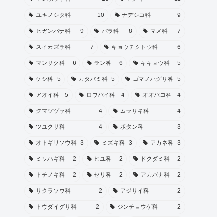
ユキノシタ科
10
ナデシコ科
9
ヒガンバナ科
9
バラ科
8
マメ科
7
スイカズラ科
7
キョウチクトウ科
6
マンサク科
6
ラン科
6
キキョウ科
5
ケシ科
5
カタバミ科
5
ゴマノハグサ科
5
アオイ科
5
ロウバイ科
4
オオバコ科
4
クマツヅラ科
4
ムラサキ科
4
ツユクサ科
4
ボタン科
3
オトギリソウ科
3
ミズキ科
3
アカネ科
3
ミソハギ科
2
ヒユ科
2
ドクダミ科
2
トチノキ科
2
セリ科
2
アカバナ科
2
サクラソウ科
2
アジサイ科
2
トウダイグサ科
2
ジンチョウゲ科
2