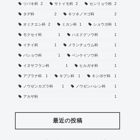
ツバキ科
2
サトイモ科
2
センリョウ科
2
タデ科
2
キツネノマゴ科
2
オミナエシ科
2
ミカン科
1
ショウガ科
1
モクセイ科
1
ハエドクソウ科
1
イチイ科
1
メランチュウム科
1
バショウ科
1
ベンケイソウ科
1
イヌサフラン科
1
ヒルガオ科
1
アブラナ科
1
キブシ科
1
キンポゲ科
1
ノウゼンカズラ科
1
ノウゼンハレン科
1
アカザ科
1
最近の投稿