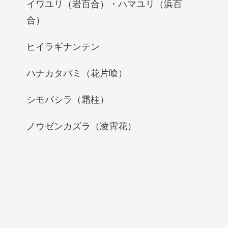
イワユリ（岩百合）・ハマユリ（浜百
合）
ヒイラギナンテン
ハナカタバミ（花片喰）
シモバシラ（霜柱）
ノウゼンカズラ（凌霄花）