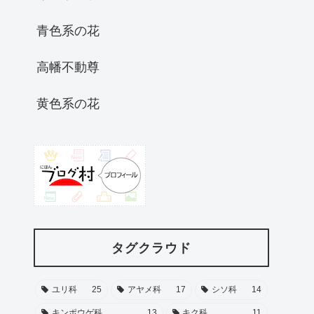
青色系の花
高幡不動尊
黄色系の花
タグクラウド
ユリ科
25
アヤメ科
17
シソ科
14
キンポウゲ科
13
キク科
11