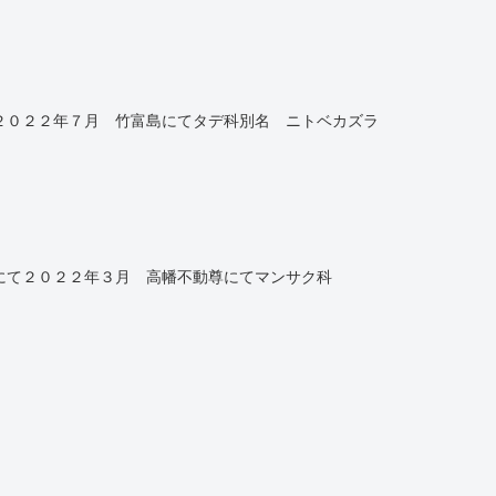
）
２０２２年７月 竹富島にてタデ科別名 ニトベカズラ
にて２０２２年３月 高幡不動尊にてマンサク科