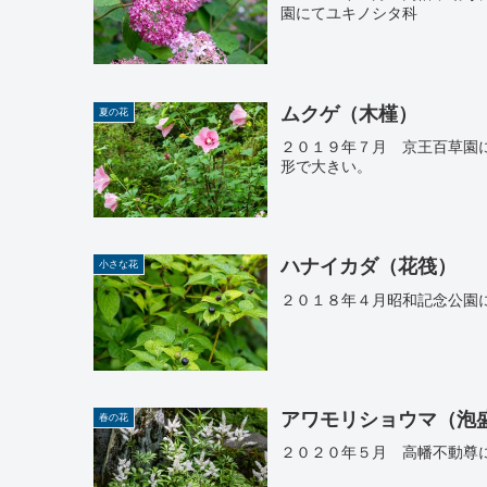
園にてユキノシタ科
ムクゲ（木槿）
夏の花
２０１９年７月 京王百草園
形で大きい。
ハナイカダ（花筏）
小さな花
２０１８年４月昭和記念公園に
アワモリショウマ（泡
春の花
２０２０年５月 高幡不動尊