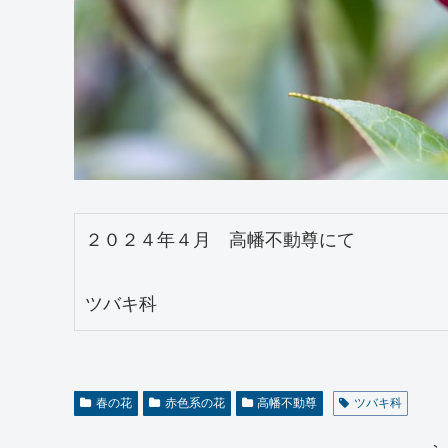
２０２４年４月　高幡不動尊にて
ツバキ科
春の花
赤色系の花
高幡不動尊
ツバキ科