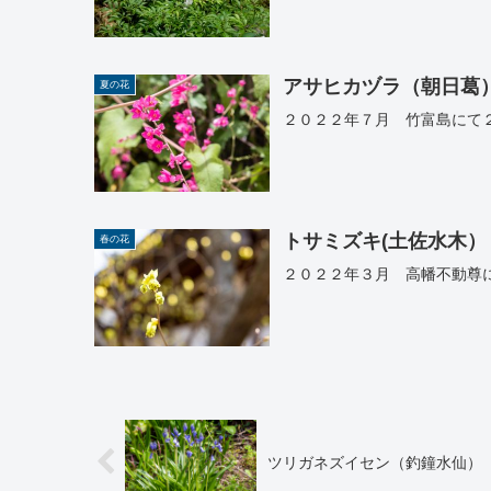
アサヒカヅラ（朝日葛
夏の花
２０２２年７月 竹富島にて
トサミズキ(土佐水木）
春の花
２０２２年３月 高幡不動尊
ツリガネズイセン（釣鐘水仙）