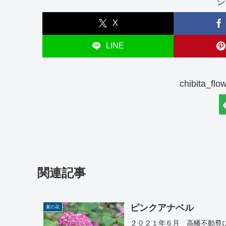
シ
X
LINE
chibita_
関連記事
ピンクアナベル
夏の花
２０２１年６月 高幡不動尊