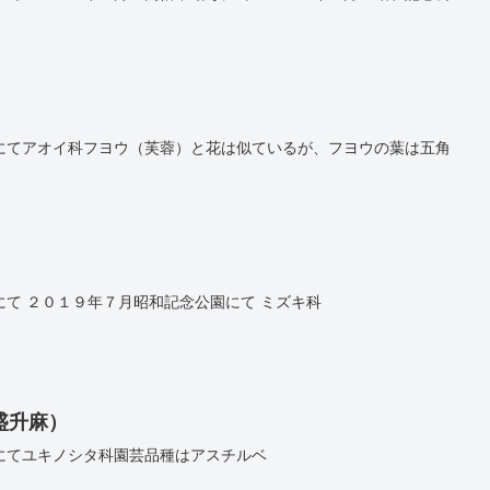
にてアオイ科フヨウ（芙蓉）と花は似ているが、フヨウの葉は五角
て ２０１９年７月昭和記念公園にて ミズキ科
盛升麻）
にてユキノシタ科園芸品種はアスチルベ