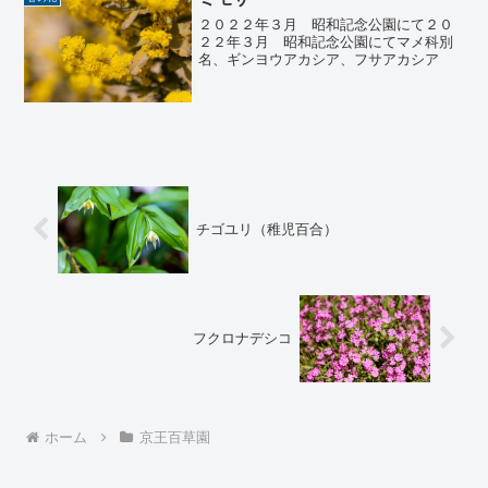
２０２２年３月 昭和記念公園にて２０
２２年３月 昭和記念公園にてマメ科別
名、ギンヨウアカシア、フサアカシア
チゴユリ（稚児百合）
フクロナデシコ
ホーム
京王百草園