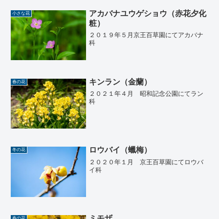
アカバナユウゲショウ（赤花夕化
小さな花
粧）
２０１９年５月京王百草園にてアカバナ
科
キンラン（金蘭）
春の花
２０２１年４月 昭和記念公園にてラン
科
ロウバイ（蠟梅）
冬の花
２０２０年１月 京王百草園にてロウバ
イ科
ミモザ
春の花