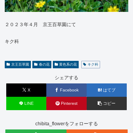
２０２３年４月 京王百草園にて
キク科
京王百草園
春の花
黄色系の花
キク科
シェアする
X
Facebook
はてブ
LINE
Pinterest
コピー
chibita_flowerをフォローする