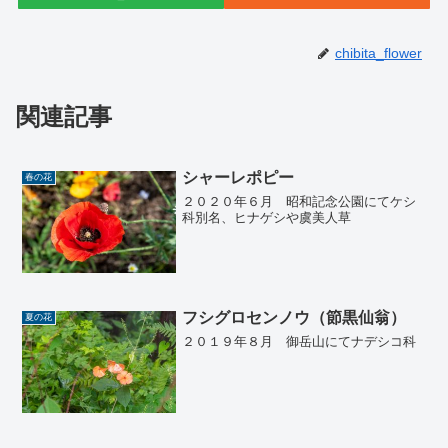
chibita_flower
関連記事
シャーレポピー
春の花
２０２０年６月 昭和記念公園にてケシ
科別名、ヒナゲシや虞美人草
フシグロセンノウ（節黒仙翁）
夏の花
２０１９年８月 御岳山にてナデシコ科