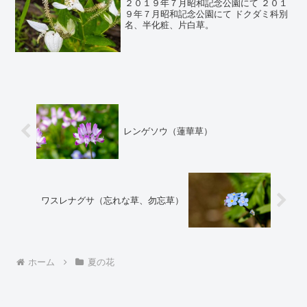
２０１９年７月昭和記念公園にて ２０１
９年７月昭和記念公園にて ドクダミ科別
名、半化粧、片白草。
レンゲソウ（蓮華草）
ワスレナグサ（忘れな草、勿忘草）
ホーム
夏の花