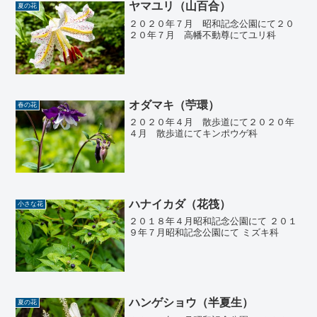
ヤマユリ（山百合）
夏の花
２０２０年７月 昭和記念公園にて２０
２０年７月 高幡不動尊にてユリ科
オダマキ（苧環）
春の花
２０２０年４月 散歩道にて２０２０年
４月 散歩道にてキンポウゲ科
ハナイカダ（花筏）
小さな花
２０１８年４月昭和記念公園にて ２０１
９年７月昭和記念公園にて ミズキ科
ハンゲショウ（半夏生）
夏の花