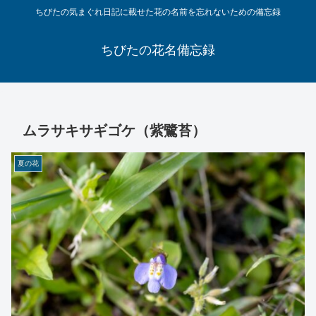
ちびたの気まぐれ日記に載せた花の名前を忘れないための備忘録
ちびたの花名備忘録
ムラサキサギゴケ（紫鷺苔）
夏の花