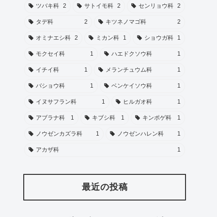
ツバキ科
2
サトイモ科
2
センリョウ科
2
タデ科
2
キツネノマゴ科
2
オミナエシ科
2
ミカン科
1
ショウガ科
1
モクセイ科
1
ハエドクソウ科
1
イチイ科
1
メランチュウム科
1
バショウ科
1
ベンケイソウ科
1
イヌサフラン科
1
ヒルガオ科
1
アブラナ科
1
キブシ科
1
キンポゲ科
1
ノウゼンカズラ科
1
ノウゼンハレン科
1
アカザ科
1
最近の投稿