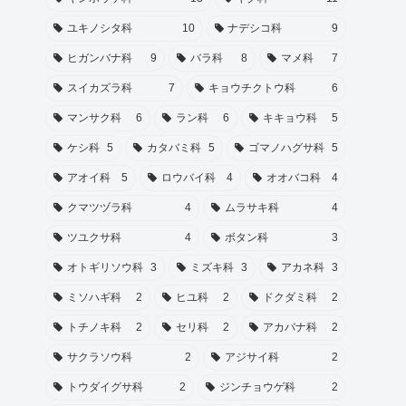
ユキノシタ科
10
ナデシコ科
9
ヒガンバナ科
9
バラ科
8
マメ科
7
スイカズラ科
7
キョウチクトウ科
6
マンサク科
6
ラン科
6
キキョウ科
5
ケシ科
5
カタバミ科
5
ゴマノハグサ科
5
アオイ科
5
ロウバイ科
4
オオバコ科
4
クマツヅラ科
4
ムラサキ科
4
ツユクサ科
4
ボタン科
3
オトギリソウ科
3
ミズキ科
3
アカネ科
3
ミソハギ科
2
ヒユ科
2
ドクダミ科
2
トチノキ科
2
セリ科
2
アカバナ科
2
サクラソウ科
2
アジサイ科
2
トウダイグサ科
2
ジンチョウゲ科
2