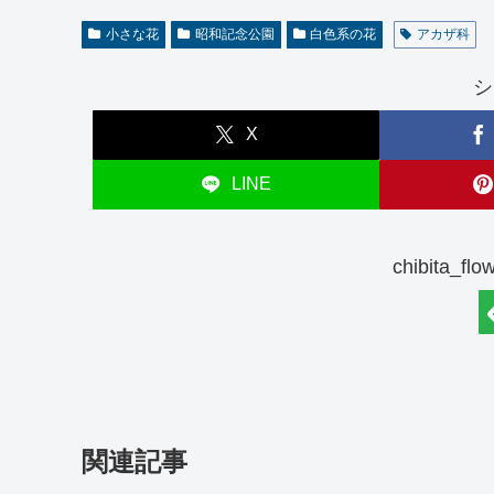
小さな花
昭和記念公園
白色系の花
アカザ科
シ
X
LINE
chibita_
関連記事