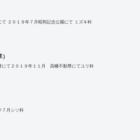
て ２０１９年７月昭和記念公園にて ミズキ科
草）
尊にて２０１９年１１月 高幡不動尊にてユリ科
年７月シソ科