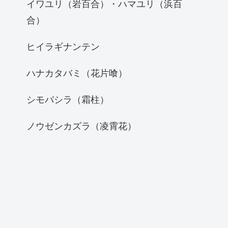
イワユリ（岩百合）・ハマユリ（浜百
合）
ヒイラギナンテン
ハナカタバミ（花片喰）
シモバシラ（霜柱）
ノウゼンカズラ（凌霄花）