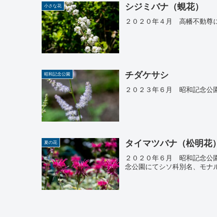
シジミバナ（蜆花）
小さな花
２０２０年４月 高幡不動尊
チダケサシ
昭和記念公園
２０２３年６月 昭和記念公
タイマツバナ（松明花
夏の花
２０２０年６月 昭和記念公
念公園にてシソ科別名、モナ