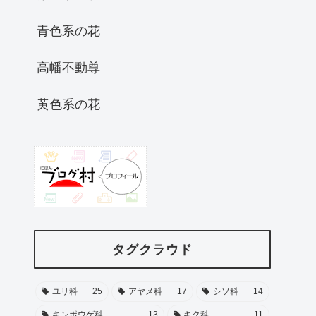
青色系の花
高幡不動尊
黄色系の花
タグクラウド
ユリ科
25
アヤメ科
17
シソ科
14
キンポウゲ科
13
キク科
11