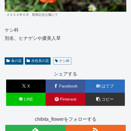
２０２０年６月 昭和記念公園にて
ケシ科
別名、ヒナゲシや虞美人草
春の花
赤色系の花
ケシ科
シェアする
X
Facebook
はてブ
LINE
Pinterest
コピー
chibita_flowerをフォローする