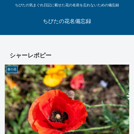
ちびたの気まぐれ日記に載せた花の名前を忘れないための備忘録
ちびたの花名備忘録
シャーレポピー
春の花