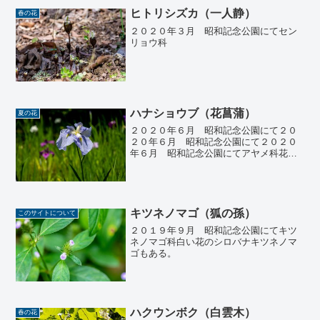
ヒトリシズカ（一人静）
春の花
２０２０年３月 昭和記念公園にてセン
リョウ科
ハナショウブ（花菖蒲）
夏の花
２０２０年６月 昭和記念公園にて２０
２０年６月 昭和記念公園にて２０２０
年６月 昭和記念公園にてアヤメ科花の
根元中央が白色と黄色、網目模様なし。
湿地に咲く。
キツネノマゴ（狐の孫）
このサイトについて
２０１９年９月 昭和記念公園にてキツ
ネノマゴ科白い花のシロバナキツネノマ
ゴもある。
ハクウンボク（白雲木）
春の花