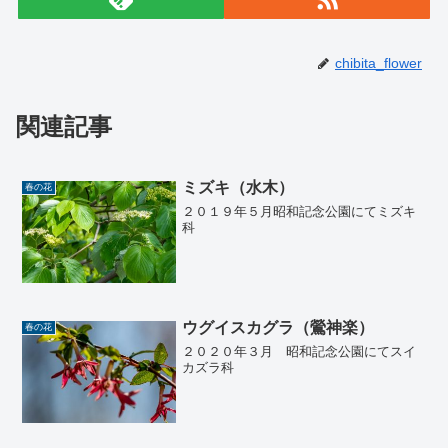
chibita_flower
関連記事
ミズキ（水木）
春の花
２０１９年５月昭和記念公園にてミズキ
科
ウグイスカグラ（鶯神楽）
春の花
２０２０年３月 昭和記念公園にてスイ
カズラ科