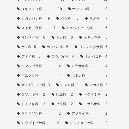
ユキノシタ科
10
ナデシコ科
9
ヒガンバナ科
9
バラ科
8
マメ科
7
スイカズラ科
7
キョウチクトウ科
6
マンサク科
6
ラン科
6
キキョウ科
5
ケシ科
5
カタバミ科
5
ゴマノハグサ科
5
アオイ科
5
ロウバイ科
4
オオバコ科
4
クマツヅラ科
4
ムラサキ科
4
ツユクサ科
4
ボタン科
3
オトギリソウ科
3
ミズキ科
3
アカネ科
3
ミソハギ科
2
ヒユ科
2
ドクダミ科
2
トチノキ科
2
セリ科
2
アカバナ科
2
サクラソウ科
2
アジサイ科
2
トウダイグサ科
2
ジンチョウゲ科
2