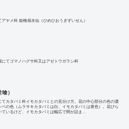
てアヤメ科 姫檜扇水仙（ひめひおうぎずいせん）
園にてゴマノハグサ科又はアゼトウガラシ科
片喰）
にてカタバミ科イモカタバミとの見分け方。花の中心部分の色の濃
シベの色（ムラサキカタバミは白、イモカタバミは黄色）。花びら
ているけど、イモカタバミは幅広で間が詰ま...