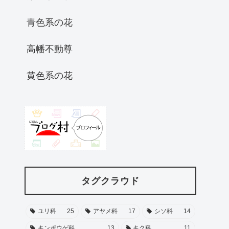
青色系の花
高幡不動尊
黄色系の花
タグクラウド
ユリ科
25
アヤメ科
17
シソ科
14
キンポウゲ科
13
キク科
11