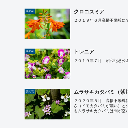
クロコスミア
夏の花
２０１９年６月高幡不動尊に
トレニア
夏の花
２０１９年７月 昭和記念公
ムラサキカタバミ（紫
夏の花
２０２０年５月 高幡不動尊
さ（イモカタバミが濃い）と
もムラサキカタバミは間が空い