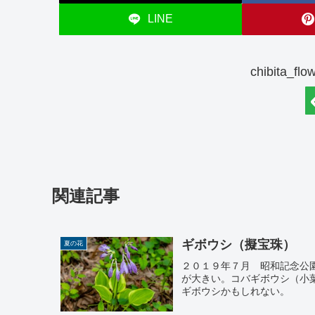
LINE
chibita_
関連記事
ギボウシ（擬宝珠）
夏の花
２０１９年７月 昭和記念公
が大きい。コバギボウシ（小
ギボウシかもしれない。