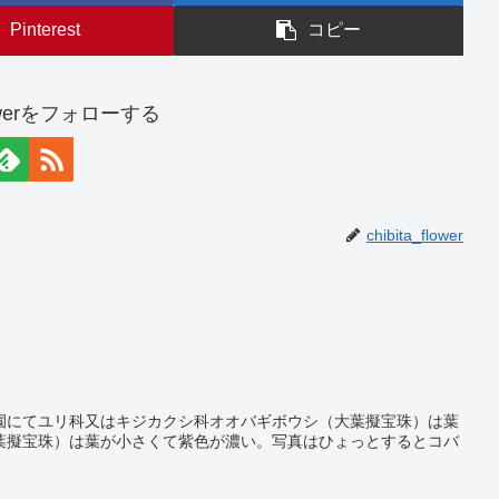
Pinterest
コピー
flowerをフォローする
chibita_flower
園にてユリ科又はキジカクシ科オオバギボウシ（大葉擬宝珠）は葉
葉擬宝珠）は葉が小さくて紫色が濃い。写真はひょっとするとコバ