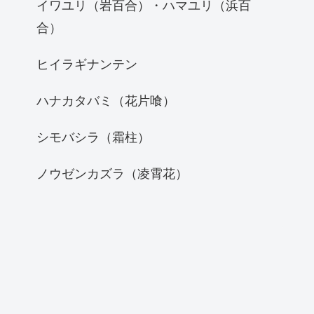
イワユリ（岩百合）・ハマユリ（浜百
合）
ヒイラギナンテン
ハナカタバミ（花片喰）
シモバシラ（霜柱）
ノウゼンカズラ（凌霄花）