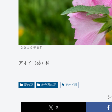
２０１９年６月
アオイ（葵）科
夏の花
赤色系の花
アオイ科
シ
X